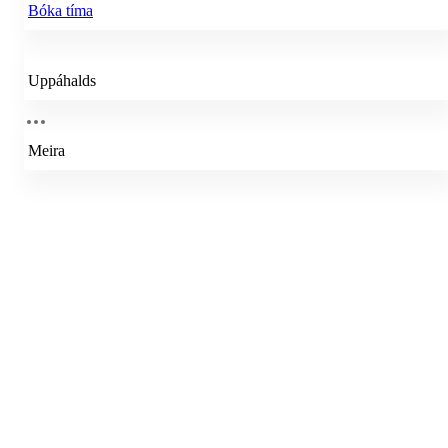
Bóka tíma
Uppáhalds
Meira