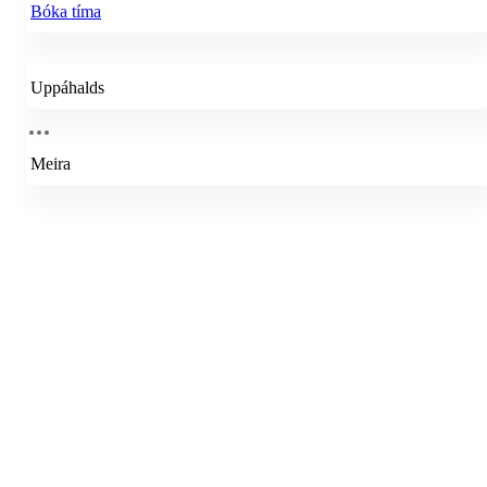
Bóka tíma
Uppáhalds
Meira