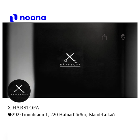
X HÁRSTOFA
292
·
Trönuhraun 1, 220 Hafnarfjörður, Ísland
·
Lokað