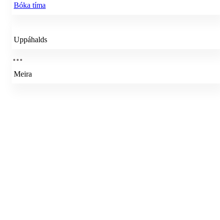
Bóka tíma
Uppáhalds
Meira