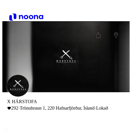
X HÁRSTOFA
292
·
Trönuhraun 1, 220 Hafnarfjörður, Ísland
·
Lokað