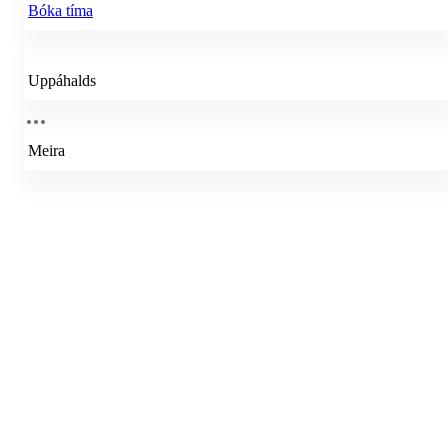
Bóka tíma
Uppáhalds
Meira