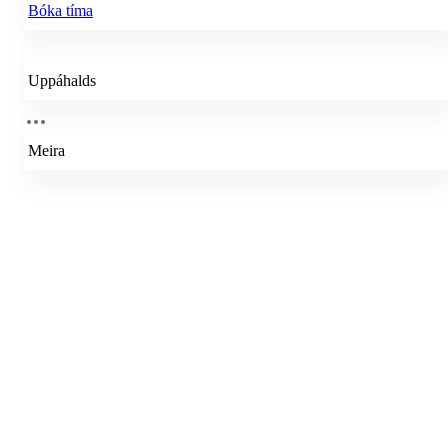
Bóka tíma
Uppáhalds
Meira