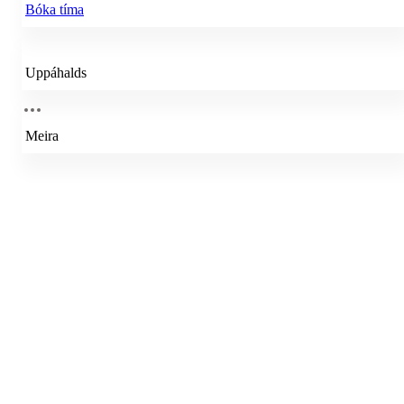
Bóka tíma
Uppáhalds
Meira