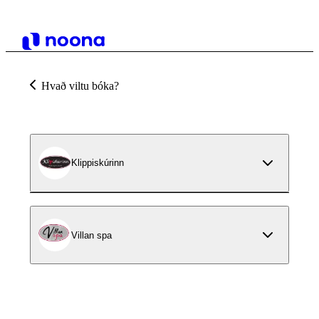
Hvað viltu bóka?
Klippiskúrinn
Villan spa