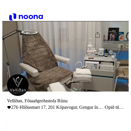
Vellíðan, Fótaaðgerðastofa Rúnu
276
·
Hlíðasmari 17, 201 Kópavogur, Gengur ínn
·
Opið til
hjá Heilsu og útlit
18:00