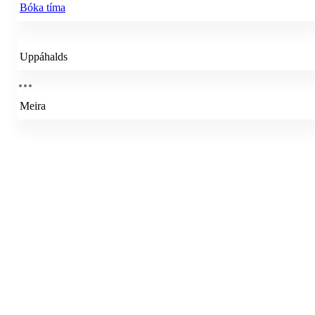
Bóka tíma
Uppáhalds
Meira