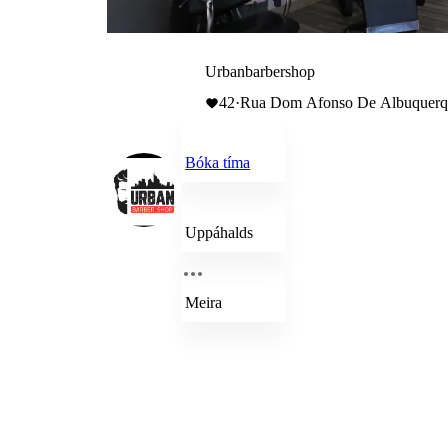
Urbanbarbershop
42
·
Rua Dom Afonso De Albuquerqu
Bóka tíma
Uppáhalds
Meira