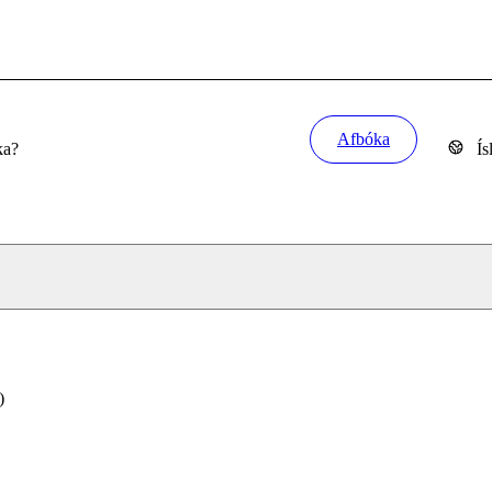
Afbóka
ka?
Ís
)