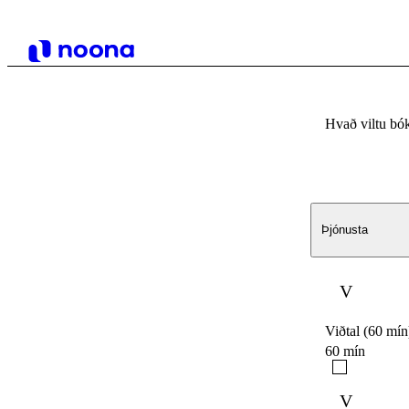
Hvað viltu bó
Þjónusta
V
Viðtal (60 mín
60 mín
V