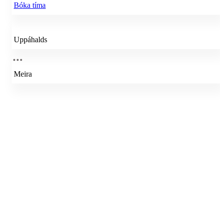
Bóka tíma
Uppáhalds
Meira