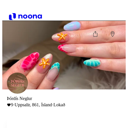
Þórdís Neglur
9
·
Uppsalir, 861, Ísland
·
Lokað