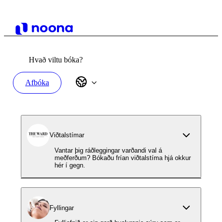
Hvað viltu bóka?
Afbóka
Viðtalstímar
Vantar þig ráðleggingar varðandi val á
meðferðum? Bókaðu frían viðtalstíma hjá okkur
hér í gegn.
Fyllingar