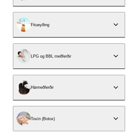
Fitueyðing
LPG og BBL meðferðir
Hármeðferðir
Toxín (Botox)