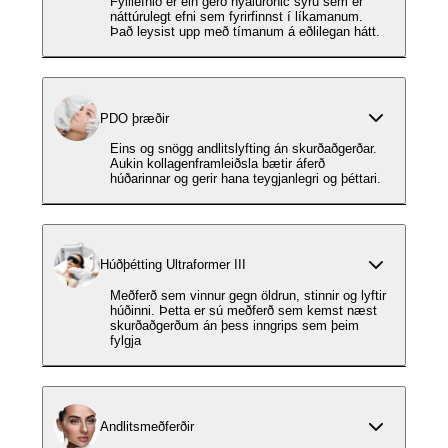
Fylliefnið er ein gerð hyaluronic sýru sem er
náttúrulegt efni sem fyrirfinnst í líkamanum.
Það leysist upp með tímanum á eðlilegan hátt.
PDO þræðir
Eins og snögg andlitslyfting án skurðaðgerðar.
Aukin kollagenframleiðsla bætir áferð
húðarinnar og gerir hana teygjanlegri og þéttari.
Húðþétting Ultraformer III
Meðferð sem vinnur gegn öldrun, stinnir og lyftir
húðinni. Þetta er sú meðferð sem kemst næst
skurðaðgerðum án þess inngrips sem þeim
fylgja
Andlitsmeðferðir