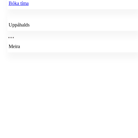
Bóka tíma
Uppáhalds
Meira