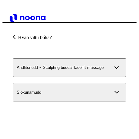
Hvað viltu bóka?
Andlitsnudd ~ Sculpting buccal facelift massage
Slökunarnudd