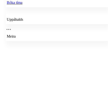
Bóka tíma
Uppáhalds
Meira