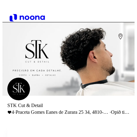
STK Cut & Detail
4
·
Praceta Gomes Eanes de Zurara 25 34, 4810-
·
Opið til
225 Guimarães, Portugal
20:00