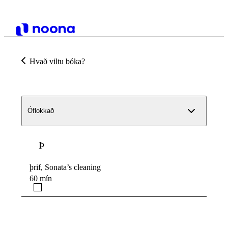
Hvað viltu bóka?
Óflokkað
Þ
þrif, Sonata’s cleaning
60 mín