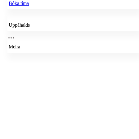
Bóka tíma
Uppáhalds
Meira