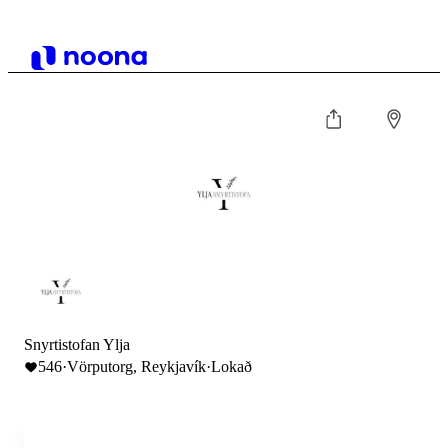
Snyrtistofan Ylja
546
·
Vörputorg, Reykjavík
·
Lokað