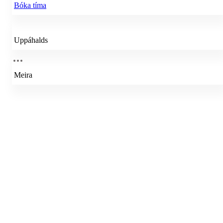
Bóka tíma
Uppáhalds
Meira