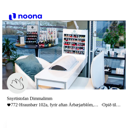
Snyrtistofan Dimmalimm
772
·
Hraunbær 102a, fyrir aftan Árbæjarblóm,
·
Opið til
Reykjavík, Iceland
16:00