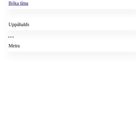
Bóka tíma
Uppáhalds
Meira