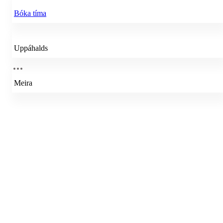
Bóka tíma
Uppáhalds
Meira