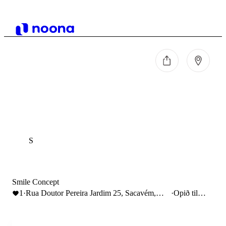
S
Smile Concept
1
·
Rua Doutor Pereira Jardim 25, Sacavém,
·
Opið til
Portugal
18:00