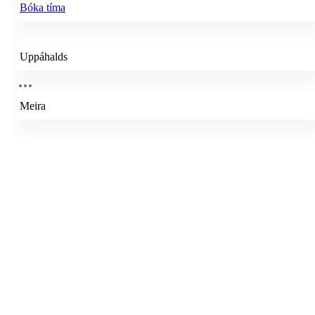
Bóka tíma
Uppáhalds
Meira