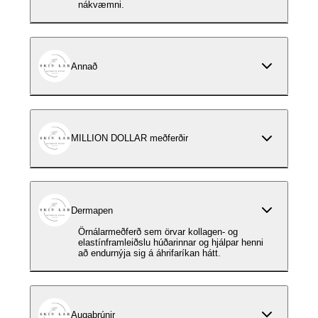
nákvæmni.
Annað
MILLION DOLLAR meðferðir
Dermapen
Örnálarmeðferð sem örvar kollagen- og
elastínframleiðslu húðarinnar og hjálpar henni
að endurnýja sig á áhrifaríkan hátt.
Augabrúnir