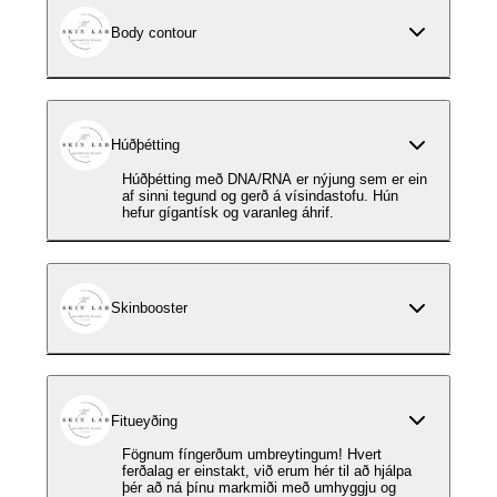
Body contour
Húðþétting
Húðþétting með DNA/RNA er nýjung sem er ein
af sinni tegund og gerð á vísindastofu. Hún
hefur gígantísk og varanleg áhrif.
Skinbooster
Fitueyðing
Fögnum fíngerðum umbreytingum! Hvert
ferðalag er einstakt, við erum hér til að hjálpa
þér að ná þínu markmiði með umhyggju og