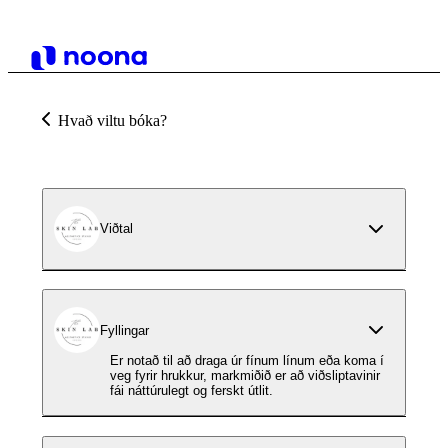
Hvað viltu bóka?
Viðtal
Fyllingar
Er notað til að draga úr fínum línum eða koma í
veg fyrir hrukkur, markmiðið er að viðsliptavinir
fái náttúrulegt og ferskt útlit.