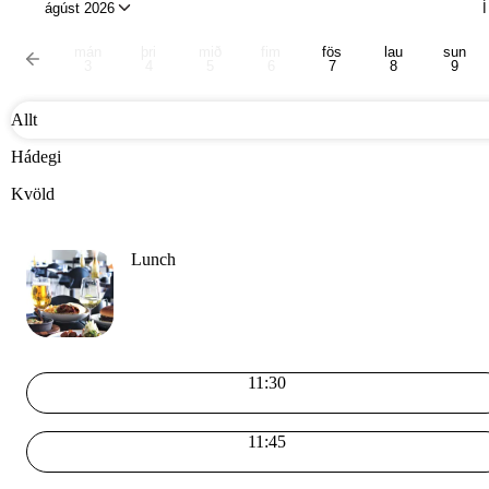
ágúst 2026
Í
mán
þri
mið
fim
fös
lau
sun
3
4
5
6
7
8
9
Allt
Hádegi
Kvöld
Lunch
11:30
11:45