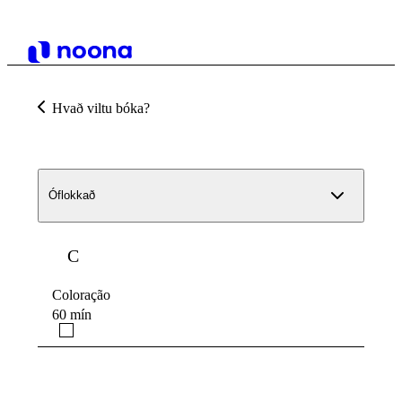
Hvað viltu bóka?
Óflokkað
C
Coloração
60 mín