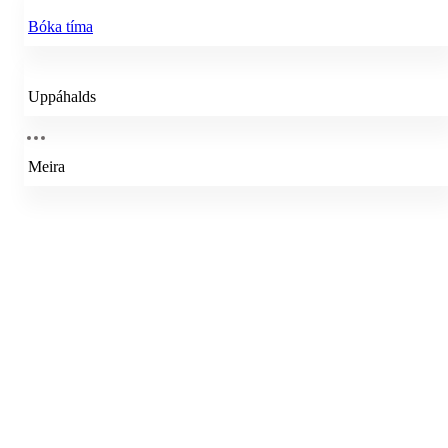
Bóka tíma
Uppáhalds
Meira