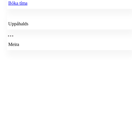
Bóka tíma
Uppáhalds
Meira