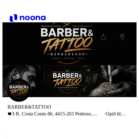
BARBER&TATTOO
3
·
R. Costa Couto 86, 4415-203 Pedroso,
·
Opið til
Portugal
19:00