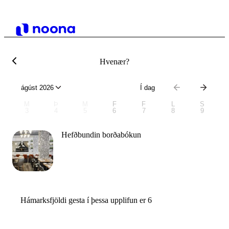
Hvenær?
ágúst 2026
Í dag
M
Þ
M
F
F
L
S
3
4
5
6
7
8
9
Hefðbundin borðabókun
Hámarksfjöldi gesta í þessa upplifun er 6