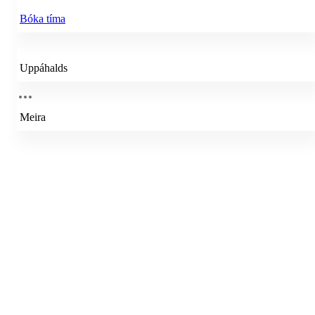
Bóka tíma
Uppáhalds
Meira