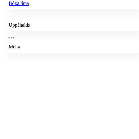
Bóka tíma
Uppáhalds
Meira