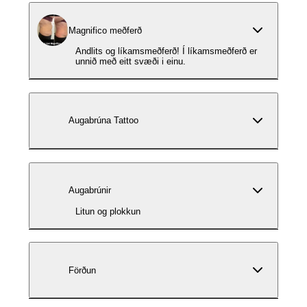
Magnifico meðferð
Andlits og líkamsmeðferð! Í líkamsmeðferð er
unnið með eitt svæði i einu.
Augabrúna Tattoo
Augabrúnir
Litun og plokkun
Förðun