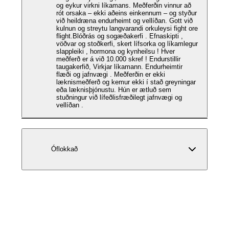
og eykur virkni líkamans. Meðferðin vinnur að
rót orsaka – ekki aðeins einkennum – og styður
við heildræna endurheimt og vellíðan. Gott við
kulnun og streytu langvarandi orkuleysi fight ore
flight.Blóðrás og sogæðakerfi . Efnaskipti ,
vöðvar og stoðkerfi, skert lífsorka og líkamlegur
slappleiki , hormona og kynheilsu ! Hver
meðferð er á við 10.000 skref ! Endurstillir
taugakerfið, Virkjar líkamann. Endurheimtir
flæði og jafnvægi . Meðferðin er ekki
læknismeðferð og kemur ekki í stað greyningar
eða læknisþjónustu. Hún er ætluð sem
stuðningur við lífeðlisfræðilegt jafnvægi og
vellíðan .
Óflokkað