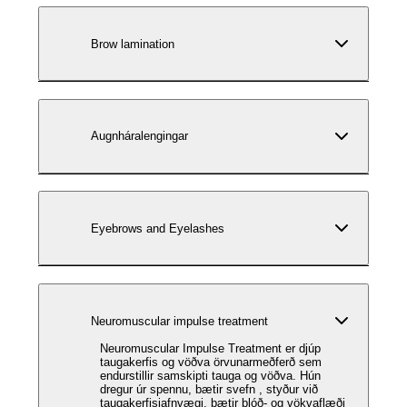
Brow lamination
Augnháralengingar
Eyebrows and Eyelashes
Neuromuscular impulse treatment
Neuromuscular Impulse Treatment er djúp
taugakerfis og vöðva örvunarmeðferð sem
endurstillir samskipti tauga og vöðva. Hún
dregur úr spennu, bætir svefn , styður við
taugakerfisjafnvægi, bætir blóð- og vökvaflæði