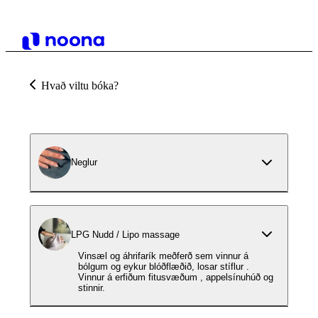
Hvað viltu bóka?
Neglur
LPG Nudd / Lipo massage
Vinsæl og áhrifarík meðferð sem vinnur á
bólgum og eykur blóðflæðið, losar stíflur .
Vinnur á erfiðum fitusvæðum , appelsínuhúð og
stinnir.