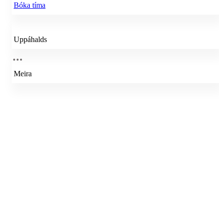
Bóka tíma
Uppáhalds
Meira