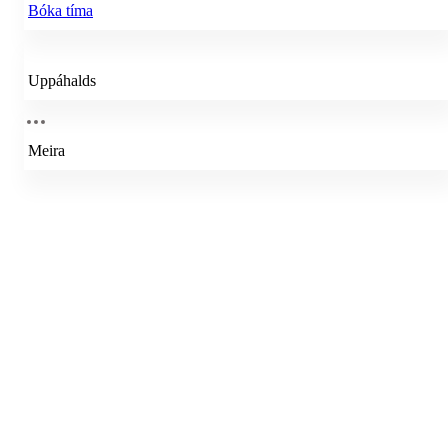
Bóka tíma
Uppáhalds
Meira