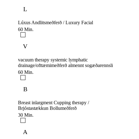
L
Lúxus Andlitsmeðferð / Luxury Facial
60 Min.
V
vacuum therapy systemic lymphatic
drainage/ofttæmimeðferð almennt sogæðarennsli
60 Min.
B
Breast inlargment Cupping therapy /
Brjóstastækkun Bollumeðferð
30 Min.
A