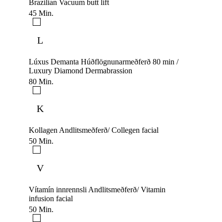
Brazilian Vacuum butt lift
45 Min.
L
Lúxus Demanta Húðflögnunarmeðferð 80 min /
Luxury Diamond Dermabrassion
80 Min.
K
Kollagen Andlitsmeðferð/ Collegen facial
50 Min.
V
Vítamín innrennsli Andlitsmeðferð/ Vitamin
infusion facial
50 Min.