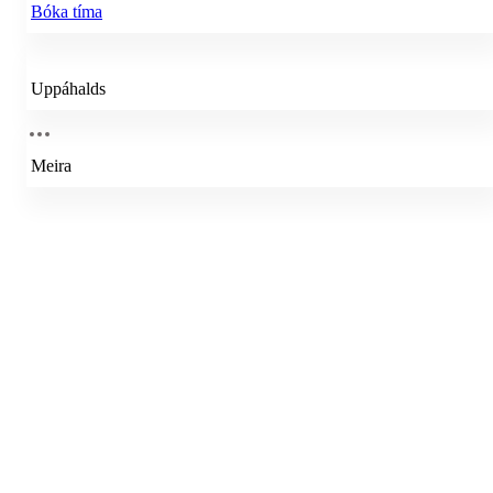
Bóka tíma
Uppáhalds
Meira