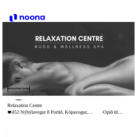
Relaxation Centre
452
·
Nýbýlavegur 8 Portið, Kópavogur,
·
Opið til
Iceland
22:00