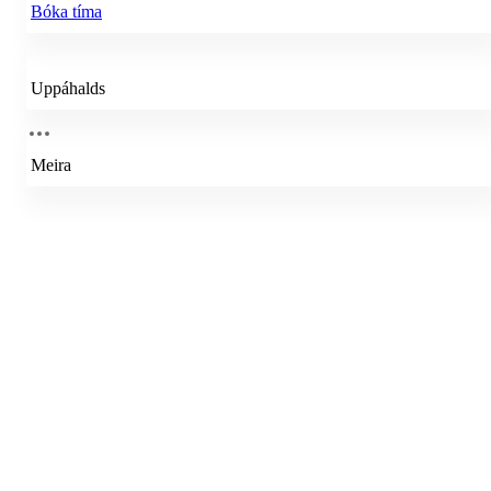
Bóka tíma
Uppáhalds
Meira