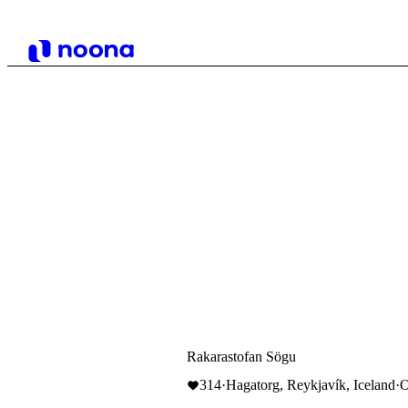
Rakarastofan Sögu
314
·
Hagatorg, Reykjavík, Iceland
·
O