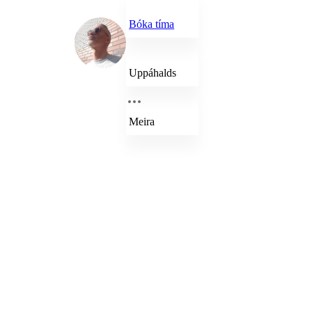
Bóka tíma
Uppáhalds
Meira