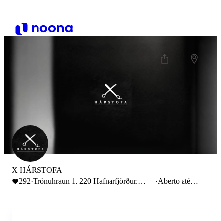
X HÁRSTOFA
292
·
Trönuhraun 1, 220 Hafnarfjörður,
·
Aberto até
Ísland
18:00