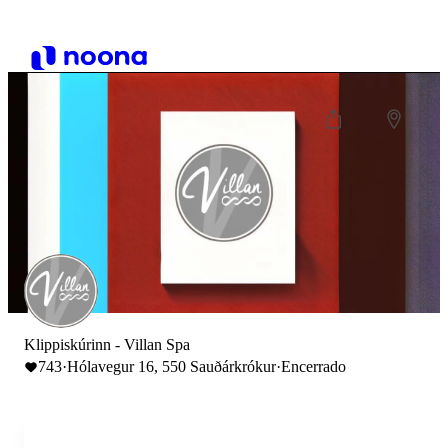
Klippiskúrinn - Villan Spa
743
·
Hólavegur 16, 550 Sauðárkrókur
·
Encerrado