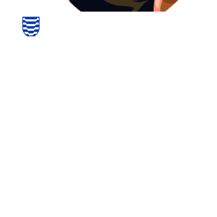
Félagsheimili Patreksfjarðar
Aðalstræti 107, Patreksfjörður, Iceland
Félagsheimilið Baldurshagi
Tjarnarbraut 4, Bíldudalur, Iceland
Félagsheimilið á Tálknafirði
Íþróttahúsið Tálknafirði, Tálknafjörður, Iceland
Félagsheimilið Birkimel
Patreksfjörður, Iceland