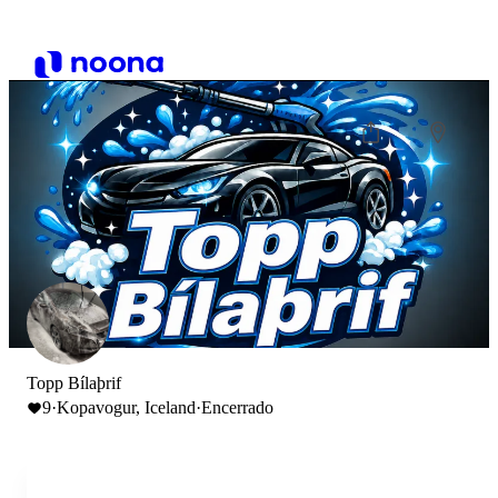
Topp Bílaþrif
9
·
Kopavogur, Iceland
·
Encerrado