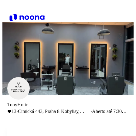
TonyHolic
13
·
Čimická 443, Praha 8-Kobylisy,
·
Aberto até 7:30
Česko
PM