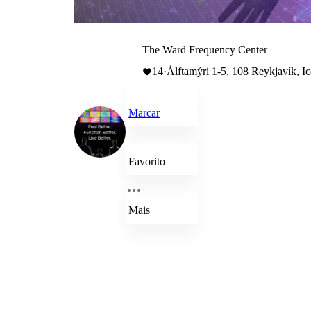
The Ward Frequency Center
14
·
Álftamýri 1-5, 108 Reykjavík, I
Marcar
Favorito
Mais