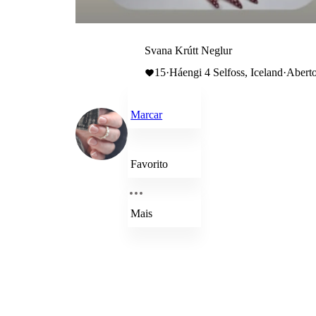
Svana Krútt Neglur
15
·
Háengi 4 Selfoss, Iceland
·
Aberto
Marcar
Favorito
Mais