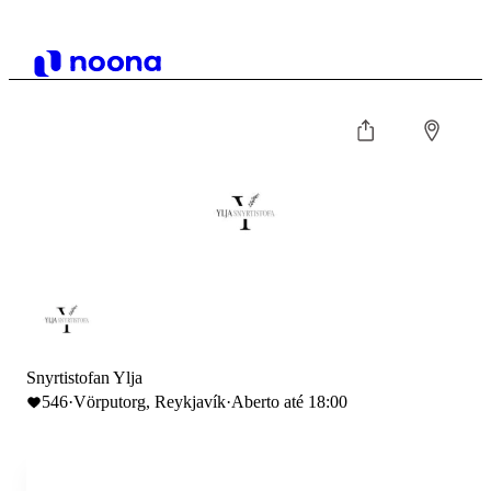
Snyrtistofan Ylja
546
·
Vörputorg, Reykjavík
·
Aberto até 18:00