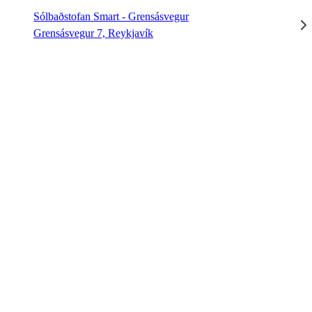
Sólbaðstofan Smart - Grensásvegur
Grensásvegur 7, Reykjavík