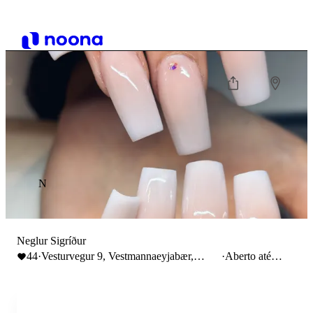
N
Neglur Sigríður
44
·
Vesturvegur 9, Vestmannaeyjabær,
·
Aberto até
Iceland
17:00