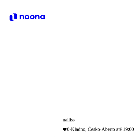
nailiss
0
·
Kladno, Česko
·
Aberto até 19:00