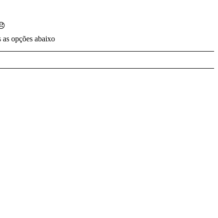
😞
s as opções abaixo