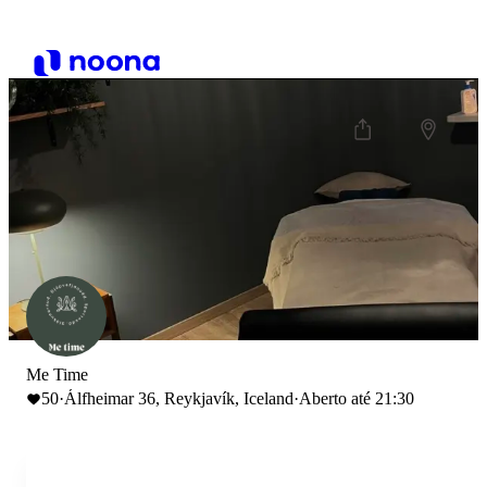
Me Time
50
·
Álfheimar 36, Reykjavík, Iceland
·
Aberto até 21:30