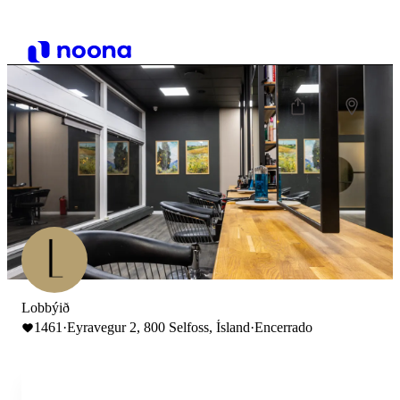
Lobbýið
1461
·
Eyravegur 2, 800 Selfoss, Ísland
·
Encerrado